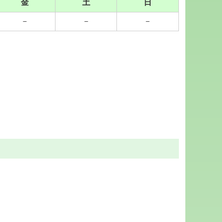
金
土
日
－
－
－