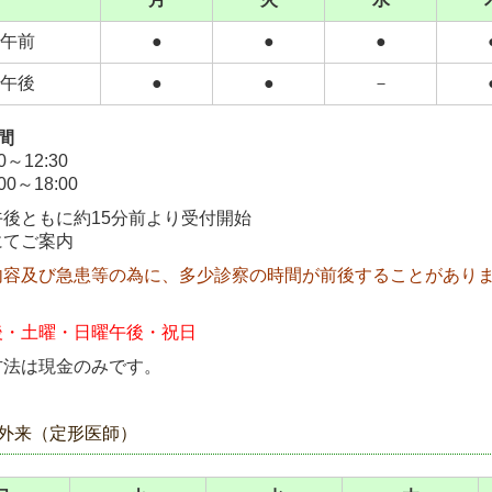
午前
●
●
●
午後
●
●
－
間
0～12:30
00～18:00
午後ともに約15分前より受付開始
にて
ご案内
内容及び急患等の為に、多少診察の時間が前後することがあり
後・
土曜・
日曜午後・祝日
方法は現金のみです。
外来（定形医師）