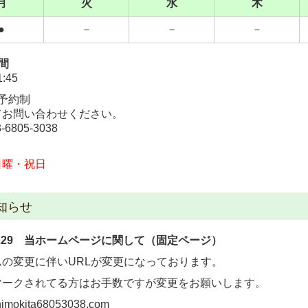
月
火
水
木
●
－
－
－
間
:45
予約制
てお問い合わせください。
3-6805-3038
日曜・祝日
知らせ
.08.29 当ホームページに関して（固定ページ）
ムの変更に伴いURLが変更になっております。
マークされてる方はお手数ですが変更をお願いします。
shimokita68053038.com