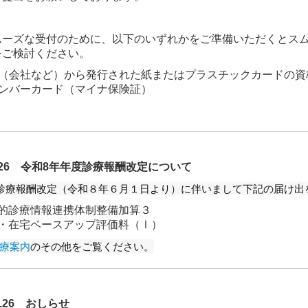
ムーズな受付のために、
以下のいずれかをご準備いただくとス
をご検討ください。
険者（会社など）から発行された紙またはプラスチックカードの
イナンバーカード（マイナ保険証）
. 5.26 令和8年年度診療報酬改定について
診療報酬改定（令和８年６月１日より）に伴いまして下記の届け出
的診療情報連携体制整備加算３
・在宅ベースアップ評価料（Ⅰ）
療案内
のその他をご覧ください。
 ５.26 おしらせ