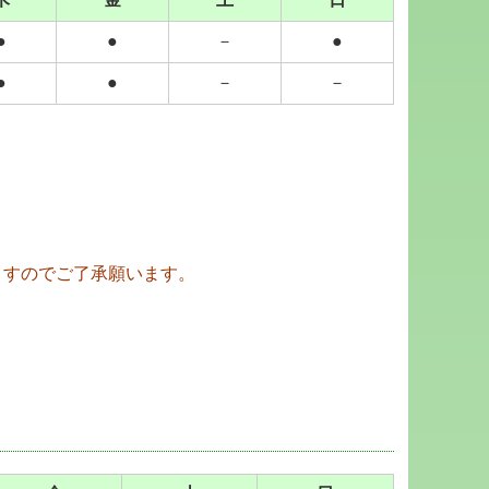
●
●
－
●
●
●
－
－
ますのでご了承願います。