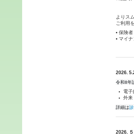
よりス
ご利用
▪️ 保
▪️ マ
2026
令和8年
電子
外来
詳細は
診
2026.