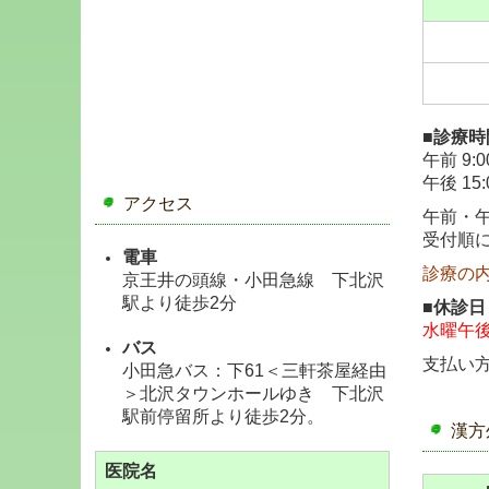
■診療時
午前 9:0
午後 15:
アクセス
午前・
受付順
電車
診療の
京王井の頭線・小田急線
下北沢
駅より徒歩2分
■休診日
水曜午
バス
支払い
小田急バス：下61＜三軒茶屋経由
＞北沢タウンホールゆき
下北沢
駅前停留所より徒歩2分。
漢方
医院名