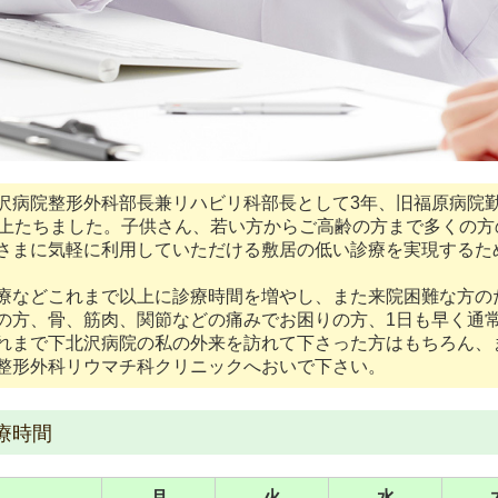
病院整形外科部長兼リハビリ科部長として3年、旧福原病院勤
以上たちました。子供さん、若い方からご高齢の方まで多くの
さまに気軽に利用していただける敷居の低い診療を実現するた
療などこれまで以上に診療時間を増やし、また来院困難な方の
の方、骨、筋肉、関節などの痛みでお困りの方、1日も早く通
れまで下北沢病院の私の外来を訪れて下さった方はもちろん、
整形外科リウマチ科クリニックへおいで下さい。
療時間
月
火
水