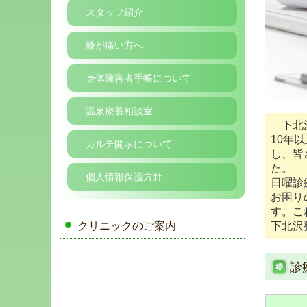
スタッフ紹介
膝が痛い方へ
身体障害者手帳について
温泉療養相談室
下北沢
10年
カルテ開示について
し、皆
た。
個人情報保護方針
日曜診
お困り
す。こ
クリニックのご案内
下北沢
診