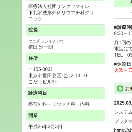
医療法人社団サンクファイレ
下北沢整形外科リウマチ科クリ
ニック
■診療時
院長
9:30～11
ウエダ
シンイチロウ
月1回の
植田 進一朗
電話に
TEL
0
住所
■休診日
〒155-0031
火曜～
東京都世田谷区北沢2-14-10
こだまビル3F
お
診療科目
2025
整形外科・リウマチ科・内科
システ
開業
ブック
平成26年2月3日
https://