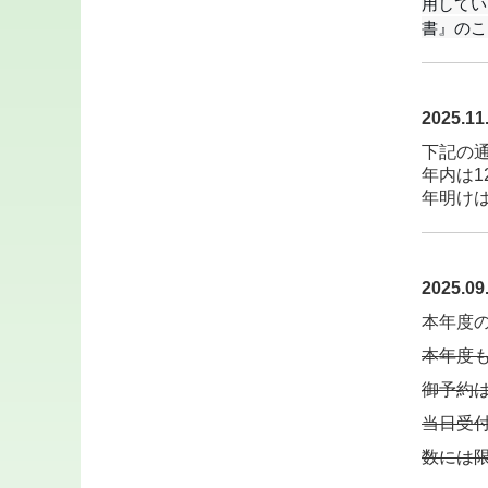
用してい
書』のこ
2025.
下記の
年内は1
年明け
2025
本年度
本年度
御予約
当日受
数には