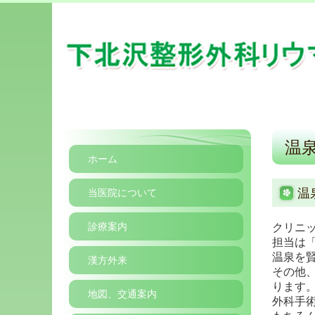
温
ホーム
温
当医院について
診療案内
クリニ
担当は
温泉を
漢方外来
その他
ります
地図、交通案内
外科手