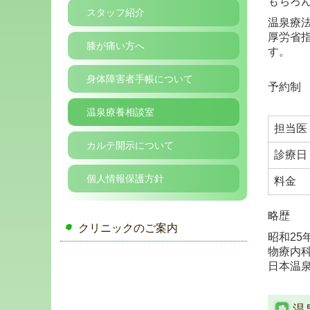
もちろ
スタッフ紹介
温泉療
厚労省
膝が痛い方へ
す。
身体障害者手帳について
予約制
温泉療養相談室
担当医
カルテ開示について
診療日
個人情報保護方針
料金
略歴
クリニックのご案内
昭和25
物療内
日本温
温