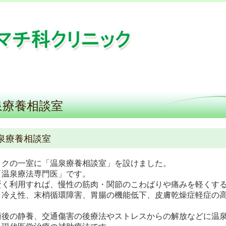
泉療養相談室
泉療養相談室
ックの一室に「温泉療養相談室」を設けました。
「温泉療法専門医」です。
賢く利用すれば、慢性の筋肉・関節のこわばりや痛みを軽くす
、冷え性、末梢循環障害、胃腸の機能低下、皮膚乾燥症軽症の
。
術後の静養、交通傷害の後療法やストレスからの解放などに温