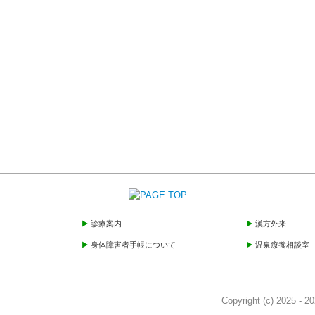
診療案内
漢方外来
身体障害者手帳について
温泉療養相談室
Copyright (c) 202